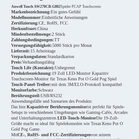
Anwell Touch AW270CB-G802
Spieler PCAP Touchscreen:
Markenbezeichnung:
Ein gutes Gefühl
Modellnummer:
Einheitliche Anweisungen
Zertifizierung:
CE, RoHS, FCC
Herkunftsort:
China
Mindestbestellmenge:
2 Stück
Zahlungsbedingungen:
TT
Versorgungsfähigkeit:
5000 Stück pro Monat
Lieferzeit:
15 Arbeitstage
Verpackungsdaten:
Standardkarton
Preis:
Verhandlungsfähig
Touch Life (Kontakte):
Unbegrenzt
Produktbezeichnung:
19 Zoll LED-Monitor Kapazitiv
Touchscreen-Monitor für Texas Keno Pot O Gold Pog Spiel
Touch-Panel-Treiber:
mit dem 3M/ELO-Protokoll kompatibel
Monitorfarbe:
Schwarz
Berührungsteil:
USB/RS232
Anwendungsfälle und Szenarien des Produkts:
Das hier.
Kapazitiver Berührungsmonitor
ist perfekt für Spiele-
Setups in verschiedenen Umgebungen wie Gaming-Cafés, Arcades
und Unterhaltungszentren.
LED-Touch-Monitor
Die 19-Zoll-
Größe macht es ideal für Spielekonsolen wie Texas Keno Pot O
Gold Pog Game.
Mit
CE-, RoHS- und FCC-Zertifizierungen
von seinem