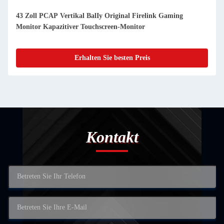
43 Zoll PCAP Vertikal BalIy Original Firelink Gaming
Monitor Kapazitiver Touchscreen-Monitor
Erhalten Sie besten Preis
Kontakt