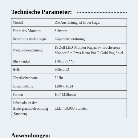
Technische Parameter:
Modell
Die Ausrüstung ist in der Lage,
Farbe des Monitors
Schwarz
Berührungstechnologie
Kapazitätsberührung
19 Zoll LED-Monitor Kapazitiv Touchscreen-
Produktbezeichnung
Monitor für Texas Keno Pot O Gold Pog Spiel
Blickwinkel
178/178 (**)
Helle
300cd/m2
Oberflächenhärte
7 Uhr
Entschließung
1280 x 1024
Farben
16.7 Millionen
Lebensdauer der
Hintergrundbeleuchtung
LED / 50.000 Stunden
(Stunden)
Anwendungen: