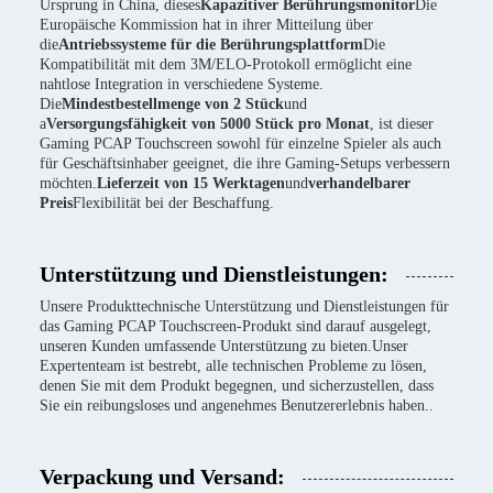
Ursprung in China, dieses
Kapazitiver Berührungsmonitor
Die
Europäische Kommission hat in ihrer Mitteilung über
die
Antriebssysteme für die Berührungsplattform
Die
Kompatibilität mit dem 3M/ELO-Protokoll ermöglicht eine
nahtlose Integration in verschiedene Systeme.
Die
Mindestbestellmenge von 2 Stück
und
a
Versorgungsfähigkeit von 5000 Stück pro Monat
, ist dieser
Gaming PCAP Touchscreen sowohl für einzelne Spieler als auch
für Geschäftsinhaber geeignet, die ihre Gaming-Setups verbessern
möchten.
Lieferzeit von 15 Werktagen
und
verhandelbarer
Preis
Flexibilität bei der Beschaffung.
Unterstützung und Dienstleistungen:
Unsere Produkttechnische Unterstützung und Dienstleistungen für
das Gaming PCAP Touchscreen-Produkt sind darauf ausgelegt,
unseren Kunden umfassende Unterstützung zu bieten.Unser
Expertenteam ist bestrebt, alle technischen Probleme zu lösen,
denen Sie mit dem Produkt begegnen, und sicherzustellen, dass
Sie ein reibungsloses und angenehmes Benutzererlebnis haben..
Verpackung und Versand: