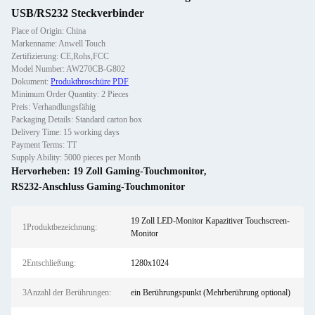
USB/RS232 Steckverbinder
Place of Origin: China
Markenname: Anwell Touch
Zertifizierung: CE,Rohs,FCC
Model Number: AW270CB-G802
Dokument:
Produktbroschüre PDF
Minimum Order Quantity: 2 Pieces
Preis: Verhandlungsfähig
Packaging Details: Standard carton box
Delivery Time: 15 working days
Payment Terms: TT
Supply Ability: 5000 pieces per Month
Hervorheben:
19 Zoll Gaming-Touchmonitor
,
RS232-Anschluss Gaming-Touchmonitor
19 Zoll LED-Monitor Kapazitiver Touchscreen-
1Produktbezeichnung:
Monitor
2Entschließung:
1280x1024
3Anzahl der Berührungen:
ein Berührungspunkt (Mehrberührung optional)