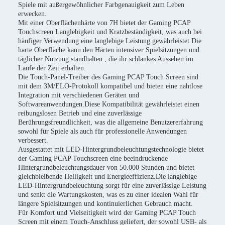
Spiele mit außergewöhnlicher Farbgenauigkeit zum Leben
erwecken.
Mit einer Oberflächenhärte von 7H bietet der Gaming PCAP
Touchscreen Langlebigkeit und Kratzbeständigkeit, was auch bei
häufiger Verwendung eine langlebige Leistung gewährleistet.Die
harte Oberfläche kann den Härten intensiver Spielsitzungen und
täglicher Nutzung standhalten., die ihr schlankes Aussehen im
Laufe der Zeit erhalten.
Die Touch-Panel-Treiber des Gaming PCAP Touch Screen sind
mit dem 3M/ELO-Protokoll kompatibel und bieten eine nahtlose
Integration mit verschiedenen Geräten und
Softwareanwendungen.Diese Kompatibilität gewährleistet einen
reibungslosen Betrieb und eine zuverlässige
Berührungsfreundlichkeit, was die allgemeine Benutzererfahrung
sowohl für Spiele als auch für professionelle Anwendungen
verbessert.
Ausgestattet mit LED-Hintergrundbeleuchtungstechnologie bietet
der Gaming PCAP Touchscreen eine beeindruckende
Hintergrundbeleuchtungsdauer von 50.000 Stunden und bietet
gleichbleibende Helligkeit und Energieeffizienz.Die langlebige
LED-Hintergrundbeleuchtung sorgt für eine zuverlässige Leistung
und senkt die Wartungskosten, was es zu einer idealen Wahl für
längere Spielsitzungen und kontinuierlichen Gebrauch macht.
Für Komfort und Vielseitigkeit wird der Gaming PCAP Touch
Screen mit einem Touch-Anschluss geliefert, der sowohl USB- als