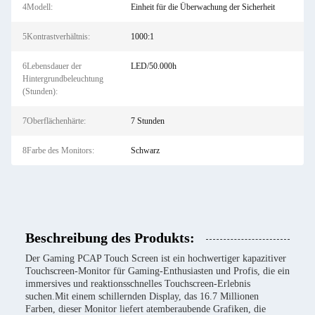
4Modell:
Einheit für die Überwachung der Sicherheit
5Kontrastverhältnis:
1000:1
6Lebensdauer der
LED/50.000h
Hintergrundbeleuchtung
(Stunden):
7Oberflächenhärte:
7 Stunden
8Farbe des Monitors:
Schwarz
Beschreibung des Produkts:
Der Gaming PCAP Touch Screen ist ein hochwertiger kapazitiver
Touchscreen-Monitor für Gaming-Enthusiasten und Profis, die ein
immersives und reaktionsschnelles Touchscreen-Erlebnis
suchen.Mit einem schillernden Display, das 16.7 Millionen
Farben, dieser Monitor liefert atemberaubende Grafiken, die