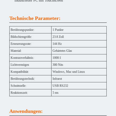
Industrieller PC mit Touchscreen
Technische Parameter:
Berührungspunkte:
1 Punkte
Bildschirmgröße:
23.8 Zoll
Erneuerungsrate:
144 Hz
Material:
Gehärtetes Glas
Kontrastverhältnis:
1000:1
Lichtvermögen
300 Nits
Kompatibilität:
Windows, Mac und Linux
Berührungstechnik:
Infrarot
Schnittstelle:
USB RS232
Reaktionszeit:
5 ms
Anwendungen: