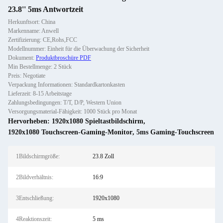
23.8'' 5ms Antwortzeit
Herkunftsort: China
Markenname: Anwell
Zertifizierung: CE,Rohs,FCC
Modellnummer: Einheit für die Überwachung der Sicherheit
Dokument:
Produktbroschüre PDF
Min Bestellmenge: 2 Stück
Preis: Negotiate
Verpackung Informationen: Standardkartonkasten
Lieferzeit: 8-15 Arbeitstage
Zahlungsbedingungen: T/T, D/P, Western Union
Versorgungsmaterial-Fähigkeit: 1000 Stück pro Monat
Hervorheben:
1920x1080 Spieltastbildschirm
,
1920x1080 Touchscreen-Gaming-Monitor
,
5ms Gaming-Touchscreen
1Bildschirmgröße:
23.8 Zoll
2Bildverhältnis:
16:9
3Entschließung:
1920x1080
4Reaktionszeit:
5 ms