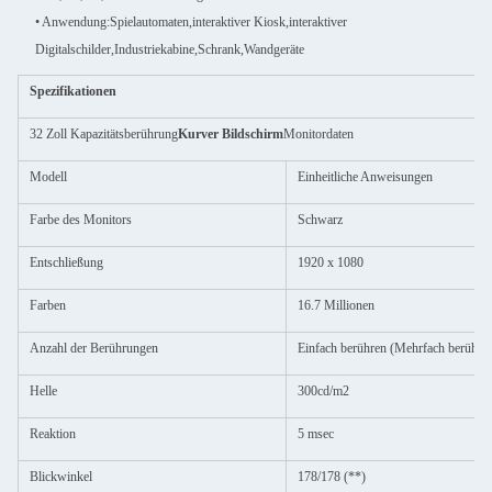
• Anwendung:
Spielautomaten,interaktiver Kiosk,interaktiver
Digitalschilder,Industriekabine,Schrank,Wandgeräte
Spezifikationen
32 Zoll Kapazitätsberührung
Kurver Bildschirm
Monitordaten
Modell
Einheitliche Anweisungen
Farbe des Monitors
Schwarz
Entschließung
1920 x 1080
Farben
16.7 Millionen
Anzahl der Berührungen
Einfach berühren (Mehrfach berühre
Helle
300cd/m2
Reaktion
5 msec
Blickwinkel
178/178 (**)