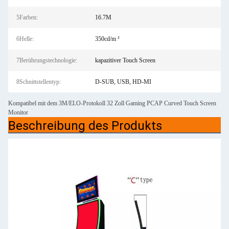
5Farben:
16.7M
6Helle:
350cd/m ²
7Berührungstechnologie:
kapazitiver Touch Screen
8Schnittstellentyp:
D-SUB, USB, HD-MI
Kompatibel mit dem 3M/ELO-Protokoll 32 Zoll Gaming PCAP Curved Touch Screen
Monitor
Beschreibung des Produkts