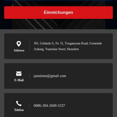
Einreichungen
301, Gebäude A, Nr. 51, Youganyuan Road, Gemeinde
Anliang, Yuanshan Street, Shenzhen
Adresse
jasssiieee@gmail.com
E-Mail
0086-184-2049-5337
Telefon