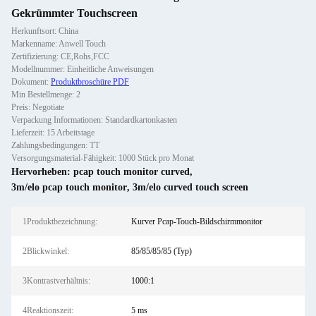
Gekrümmter Touchscreen
Herkunftsort: China
Markenname: Anwell Touch
Zertifizierung: CE,Rohs,FCC
Modellnummer: Einheitliche Anweisungen
Dokument:
Produktbroschüre PDF
Min Bestellmenge: 2
Preis: Negotiate
Verpackung Informationen: Standardkartonkasten
Lieferzeit: 15 Arbeitstage
Zahlungsbedingungen: TT
Versorgungsmaterial-Fähigkeit: 1000 Stück pro Monat
Hervorheben:
pcap touch monitor curved
,
3m/elo pcap touch monitor
,
3m/elo curved touch screen
1Produktbezeichnung:
Kurver Pcap-Touch-Bildschirmmonitor
2Blickwinkel:
85/85/85/85 (Typ)
3Kontrastverhältnis:
1000:1
4Reaktionszeit:
5 ms